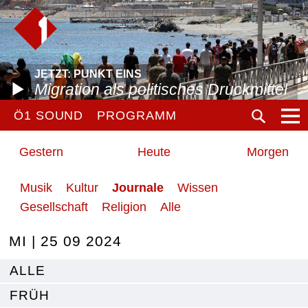
JETZT: PUNKT EINS
Migration als politisches Druckmittel
Ö1 SOUND
PROGRAMM
Gestern
Heute
Morgen
Musik
Kultur
Journale
Wissen
Gesellschaft
Religion
Alle
MI | 25 09 2024
ALLE
FRÜH