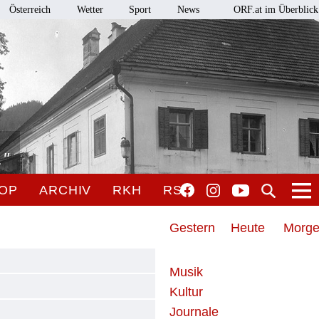
Österreich
Wetter
Sport
News
ORF.at im Überblick
."
OP
ARCHIV
RKH
RSO
Gestern
Heute
Morg
Musik
Kultur
Journale