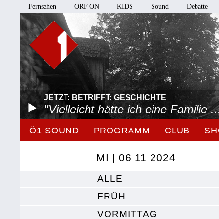
Fernsehen
ORF ON
KIDS
Sound
Debatte
JETZT: BETRIFFT: GESCHICHTE
"Vielleicht hätte ich eine Familie ..
Ö1 SOUND
PROGRAMM
CLUB
SH
MI | 06 11 2024
ALLE
FRÜH
VORMITTAG