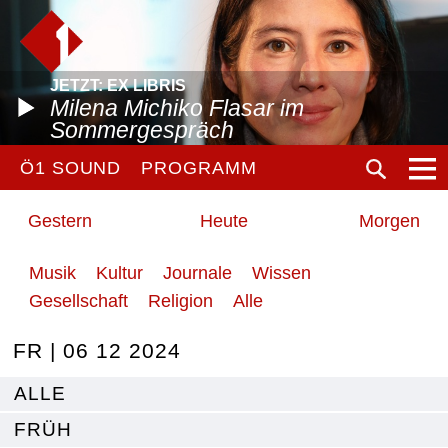
JETZT: EX LIBRIS
Milena Michiko Flasar im
Sommergespräch
Ö1 SOUND
PROGRAMM
Gestern
Heute
Morgen
Musik
Kultur
Journale
Wissen
Gesellschaft
Religion
Alle
FR | 06 12 2024
ALLE
FRÜH