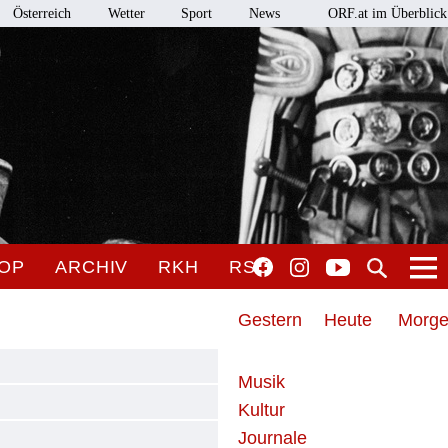
Österreich
Wetter
Sport
News
ORF.at im Überblick
OP
ARCHIV
RKH
RSO
Gestern
Heute
Morg
Musik
Kultur
Journale