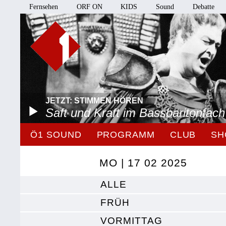
Fernsehen
ORF ON
KIDS
Sound
Debatte
JETZT: STIMMEN HÖREN
Saft und Kraft im Bassbaritonfach
Ö1 SOUND
PROGRAMM
CLUB
SH
MO | 17 02 2025
ALLE
FRÜH
VORMITTAG