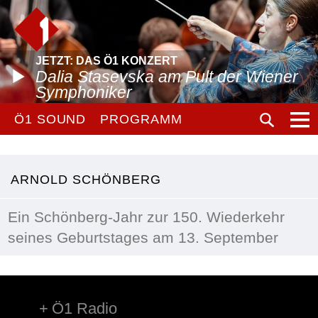
JETZT: DAS Ö1 KONZERT
Dalia Stasevska am Pult der Wiener
Symphoniker
Ö1 SOUND
PROGRAMM
ARNOLD SCHÖNBERG
Ein Schönberg-Jahr zur 150. Wiederkehr
seines Geburtstages am 13. September
Ö1 Radio