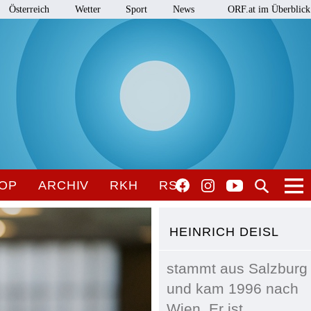
Österreich
Wetter
Sport
News
ORF.at im Überblick
OP
ARCHIV
RKH
RSO
HEINRICH DEISL
stammt aus Salzburg
und kam 1996 nach
Wien. Er ist