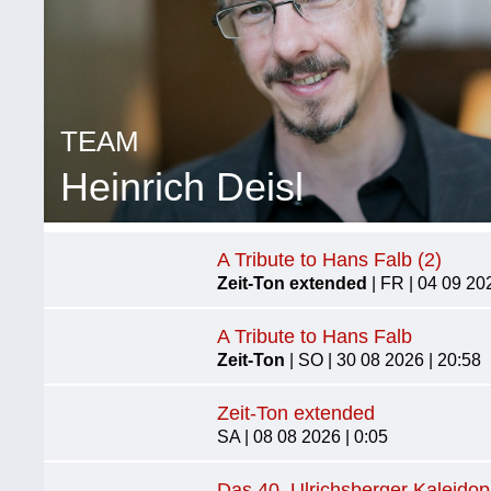
TEAM
Heinrich Deisl
A Tribute to Hans Falb (2)
Zeit-Ton extended
| FR | 04 09 20
A Tribute to Hans Falb
Zeit-Ton
| SO | 30 08 2026 | 20:58
Zeit-Ton extended
SA | 08 08 2026 | 0:05
Das 40. Ulrichsberger Kaleido