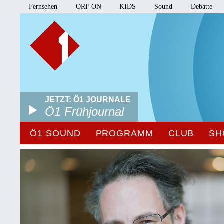
Fernsehen
ORF ON
KIDS
Sound
Debatte
JETZT: Ö1 JOURNALE
Ö1 Frühjournal
Ö1 SOUND
PROGRAMM
CLUB
SH