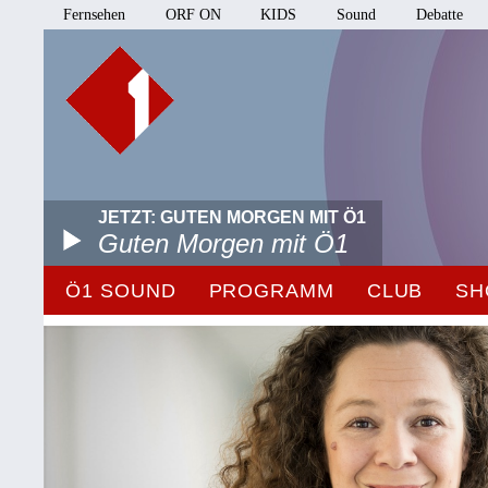
Fernsehen
ORF ON
KIDS
Sound
Debatte
JETZT: GUTEN MORGEN MIT Ö1
Guten Morgen mit Ö1
Ö1 SOUND
PROGRAMM
CLUB
SH