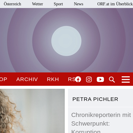
Österreich
Wetter
Sport
News
ORF.at im Überblick
OP
ARCHIV
RKH
RSO
PETRA PICHLER
Chronikreporterin mit
Schwerpunkt:
Korruption,