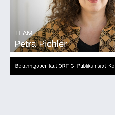
TEAM
Petra Pichler
Bekanntgaben laut ORF-G
Publikumsrat
Ko