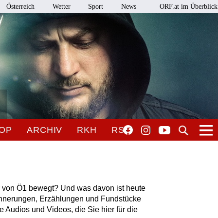
Österreich
Wetter
Sport
News
ORF.at im Überblick
OP
ARCHIV
RKH
RSO
 von Ö1 bewegt? Und was davon ist heute
innerungen, Erzählungen und Fundstücke
rze Audios und Videos, die Sie hier für die