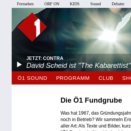
Fernsehen
ORF ON
KIDS
Sound
Debatte
JETZT: CONTRA
David Scheid ist "The Kabarettist"
Ö1 SOUND
PROGRAMM
CLUB
SH
Die Ö1 Fundgrube
Was hat 1967, das Gründungsjahr
noch in Betrieb? Wir sammeln Er
aller Art: Als Texte und Bilder, ku