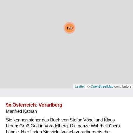
Kärnten
Niederösterreich
190
Oberösterreich
Salzburg
Steiermark
Tirol
Vorarlberg
Leaflet
| ©
OpenStreetMap
contributors
Wien
9x Österreich: Vorarlberg
Manfred Kathan
Kategorie
Sie kennen sicher das Buch von Stefan Vögel und Klaus
Natur und Landwirtschaft
Lerch: Grüß Gott in Voradelberg. Die ganze Wahrheit übers
Ländle. Hier finden Sie viele typisch vorarlbergerische