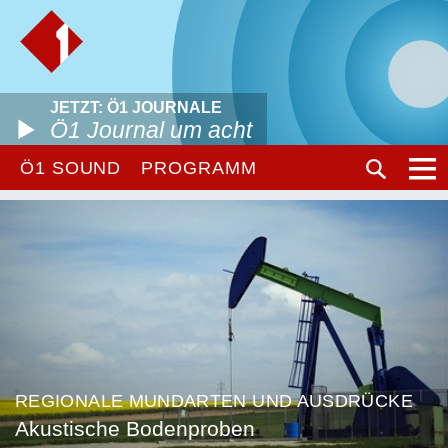
JETZT: Ö1 JOURNALE
Ö1 Journal um acht
Ö1 SOUND
PROGRAMM
REGIONALE MUNDARTEN UND AUSDRÜCKE
Akustische Bodenproben