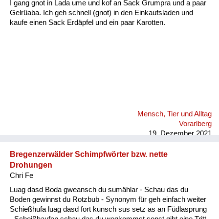
I gang gnot in Lada ume und kof an Sack Grumpra und a paar
Gelrüaba. Ich geh schnell (gnot) in den Einkaufsladen und
kaufe einen Sack Erdäpfel und ein paar Karotten.
Mensch, Tier und Alltag
Vorarlberg
19. Dezember 2021
Bregenzerwälder Schimpfwörter bzw. nette
Drohungen
Chri Fe
Luag dasd Boda gweansch du sumählar - Schau das du
Boden gewinnst du Rotzbub - Synonym für geh einfach weiter
Schießhufa luag dasd fort kunsch sus setz as an Füdlasprung
- Scheißhaufen schau das du wegkommst sonst gibt eine Tritt