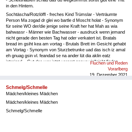
in den Hintern.
Sochtäscha/Rotzlöffl - freches Kind Trümslar - Verträumte
Person Ma zogad dr glei wo bartle d Moscht holat - Synonym
für seine WO der/die jenige seine Kraft her hat Mah as wia
bahwassr - Männer wie Bachwasser - ausdruck wenn jemand
nicht gerade den besten Tag hat oder verkatert ist. Bratals
bread im gsiht kea am vortag - Brutals Brett im Gesicht gehabt
am Vortag - Synonym von Sturzbetrunke uad das isch iz amal
eh gnuag gsin vl. feandad se na ander lüt dia aklin eatz
intreigad. - Gut das war jetzt vorerst genug vielleicht finden
Fluchen und Reden
sich noch andere Leute die etwas eintragen.
Vorarlberg
19. Dezember 2021
Schmelg/Schmelle
Mädchen/kleines Mädchen
Mädchen/kleines Mädchen
Schmelg/Schmelle