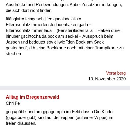
Fluchen und Reden
Ausdrücke und Redewendungen. Anbei Zusatzanmerkungen,
die sich dort nicht finden.
Mensch, Tier und Alltag
fitänglat = feingeschliffen gadaladalälla =
Elternschlafzimmerfensterladenhaken gada =
Schmankerln und
Elternschlafzimmer lada = (Fenster)laden lälla = Haken dure =
Kulinarisches
hinüber gschtocha da bock am seckel = Ausspruch beim
Jassen und bedeutet soviel wie "den Bock am Sack
gestochen", d.h. eine Bockkarte noch mit einer Trumpfkarte zu
stechen
Vorarlberg
13. November 2020
Alltag im Bregenzerwald
Chri Fe
goga/göbl sand am gigagompfa im Feld dussa Die Kinder
(goga oder göbl) sind auf der wippen (auf einer Wippe) im
freien draussen.