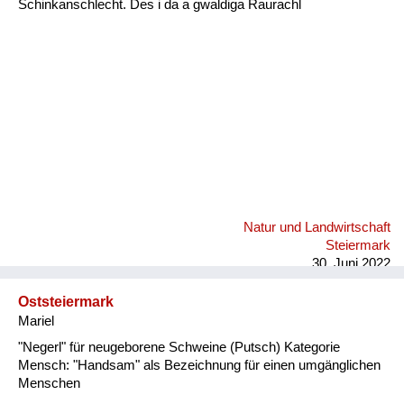
Schinkanschlecht. Des i da a gwaldiga Raurachl
Fluchen und Reden
Mensch, Tier und Alltag
Schmankerln und
Kulinarisches
Natur und Landwirtschaft
Steiermark
30. Juni 2022
Oststeiermark
Mariel
"Negerl" für neugeborene Schweine (Putsch) Kategorie
Mensch: "Handsam" als Bezeichnung für einen umgänglichen
Menschen