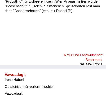
"Pröbstling" für Erdbeeren, die in Wien Ananas heißen würden
"Boascharln" für Fisolen, auf manchen Speisekarten liest man
dann "Bohnenschotten" (echt mit Doppel-T!)
Natur und Landwirtschaft
Steiermark
26. März 2021
Vawoadaglt
Irene Haberl
Oststeirisch für verformt, schief
Vawoadaglt