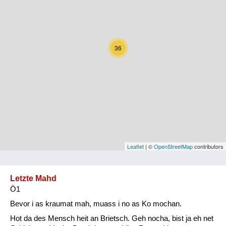
Kärnten
Niederösterreich
36
Oberösterreich
Salzburg
Steiermark
Tirol
Vorarlberg
Leaflet
| ©
OpenStreetMap
contributors
Wien
Letzte Mahd
Ö1
Kategorie
Bevor i as kraumat mah, muass i no as Ko mochan.
Natur und Landwirtschaft
Hot da des Mensch heit an Brietsch. Geh nocha, bist ja eh net