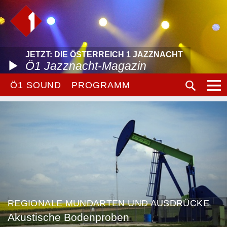
JETZT: DIE ÖSTERREICH 1 JAZZNACHT
Ö1 Jazznacht-Magazin
Ö1 SOUND
PROGRAMM
REGIONALE MUNDARTEN UND AUSDRÜCKE
Akustische Bodenproben