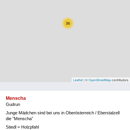
Kärnten
Niederösterreich
36
Oberösterreich
Salzburg
Steiermark
Tirol
Vorarlberg
Leaflet
| ©
OpenStreetMap
contributors
Wien
Menscha
Gudrun
Kategorie
Junge Mädchen sind bei uns in Oberösterreich / Eberstalzell
Natur und Landwirtschaft
die "Menscha"
Stiedl = Holzpfahl