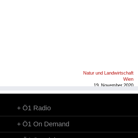
Fluchen und Reden
Mensch, Tier und Alltag
Schmankerln und
Kulinarisches
Natur und Landwirtschaft
Wien
19. November 2020
Ö1 Radio
Ö1 On Demand