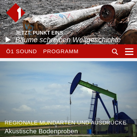
JETZT: PUNKT EINS
Bäume schreiben Weltgeschichte
Ö1 SOUND
PROGRAMM
REGIONALE MUNDARTEN UND AUSDRÜCKE
Akustische Bodenproben