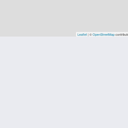
Leaflet
| ©
OpenStreetMap
contribut