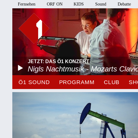
Fernsehen
ORF ON
KIDS
Sound
Debatte
JETZT: DAS Ö1 KONZERT
Nigls Nachtmusik - Mozarts Clavi
Ö1 SOUND
PROGRAMM
CLUB
SH