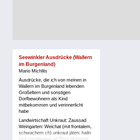
Alltag
Vorarlberg
Schmankerln
und
Wien
Kulinarisches
Seewinkler Ausdrücke (Wallern
im Burgenland)
Mario Michlits
Ausdrücke, die ich von meinen in
Wallern im Burgenland lebenden
Großeltern und sonstigen
Dorfbewohnern als Kind
mitbekommen und verinnerlicht
habe
Landwirtschaft Unkraut: Zaussad
Weingarten: Weichat (mit frontalem,
schwachem ch) unkraut jäten: hailn
(mit nasaliertem ai) Tiere Hummel: