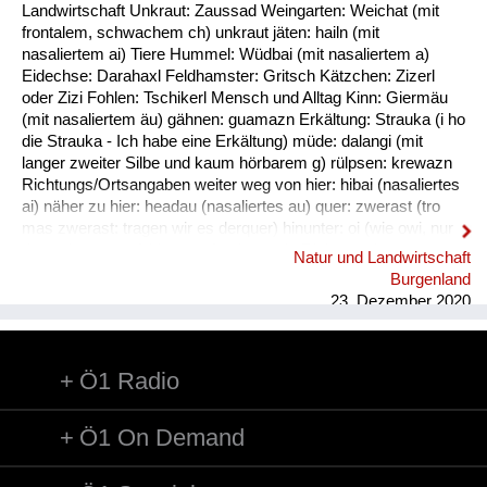
Fluchen und Reden
Landwirtschaft Unkraut: Zaussad Weingarten: Weichat (mit
frontalem, schwachem ch) unkraut jäten: hailn (mit
Mensch, Tier und Alltag
nasaliertem ai) Tiere Hummel: Wüdbai (mit nasaliertem a)
Eidechse: Darahaxl Feldhamster: Gritsch Kätzchen: Zizerl
Schmankerln und
oder Zizi Fohlen: Tschikerl Mensch und Alltag Kinn: Giermäu
Kulinarisches
(mit nasaliertem äu) gähnen: guamazn Erkältung: Strauka (i ho
die Strauka - Ich habe eine Erkältung) müde: dalangi (mit
langer zweiter Silbe und kaum hörbarem g) rülpsen: krewazn
Richtungs/Ortsangaben weiter weg von hier: hibai (nasaliertes
ai) näher zu hier: headau (nasaliertes au) quer: zwerast (tro
mas zwerast: tragen wir es derquer) hinunter: oi (wie owi, nur
das w ist stumm) hinunter (und zwar in Richtung des
Natur und Landwirtschaft
Sprechers): oana (kim oana - komm herunter, und zwar zu
Burgenland
mir) weg: dui (kais dui - wirf es weg) werfen: kai (nasaliertes
23. Dezember 2020
ai)
Ö1 Radio
Ö1 On Demand