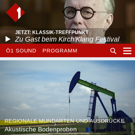
JETZT: KLASSIK-TREFFPUNKT
Zu Gast beim Kirch'Klang Festival
Ö1 SOUND
PROGRAMM
REGIONALE MUNDARTEN UND AUSDRÜCKE
Akustische Bodenproben