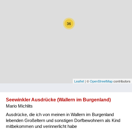
Kärnten
Niederösterreich
36
Oberösterreich
Salzburg
Steiermark
Tirol
Vorarlberg
Leaflet
| ©
OpenStreetMap
contributors
Wien
Seewinkler Ausdrücke (Wallern im Burgenland)
Mario Michlits
Kategorie
Ausdrücke, die ich von meinen in Wallern im Burgenland
Natur und Landwirtschaft
lebenden Großeltern und sonstigen Dorfbewohnern als Kind
mitbekommen und verinnerlicht habe