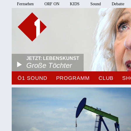
Fernsehen
ORF ON
KIDS
Sound
Debatte
JETZT: LEBENSKUNST
Große Töchter
Ö1 SOUND
PROGRAMM
CLUB
SH