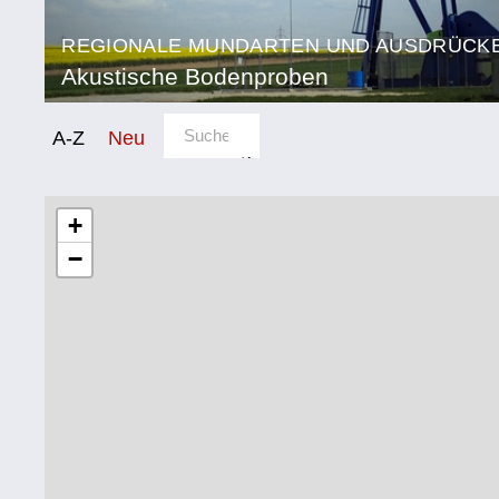
REGIONALE MUNDARTEN UND AUSDRÜCK
Akustische Bodenproben
Sortierung/Filter
A-Z
Neu
Bundesland
Kategorie
Burgenland
Natur
+
und
−
Kärnten
Landwirtschaft
Niederösterreich
Fluchen
und
Oberösterreich
Reden
Salzburg
Mensch,
Tier
Steiermark
und
Tirol