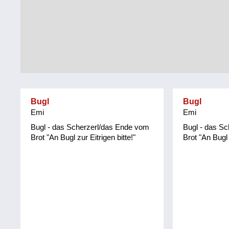
Tirol
Alltag
Vorarlberg
Schmankerln
und
Wien
Kulinarisches
Bugl
Bugl
Emi
Emi
Bugl - das Scherzerl/das Ende vom
Bugl - das S
Brot "An Bugl zur Eitrigen bitte!"
Brot "An Bugl 