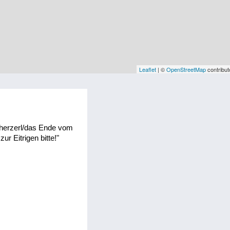
Leaflet
| ©
OpenStreetMap
contribut
cherzerl/das Ende vom
zur Eitrigen bitte!"