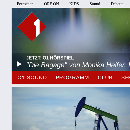
Fernsehen
ORF ON
KIDS
Sound
Debatte
JETZT: Ö1 HÖRSPIEL
"Die Bagage" von Monika Helfer.
Ö1 SOUND
PROGRAMM
CLUB
SH