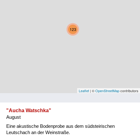
Kärnten
Niederösterreich
123
Oberösterreich
Salzburg
Steiermark
Tirol
Vorarlberg
Leaflet
| ©
OpenStreetMap
contributors
Wien
"Aucha Watschka"
August
Kategorie
Eine akustische Bodenprobe aus dem südsteirischen
Natur und Landwirtschaft
Leutschach an der Weinstraße.