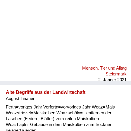
Mensch, Tier und Alltag
Steiermark
2. Jänner 2021
Alte Begriffe aus der Landwirtschaft
August Tinauer
Fertn=voriges Jahr Vorfertn=vorvoriges Jahr Woaz=Mais
Woazstriezel=Maiskolben Woazschöln=.. entfernen der
Laschen (Federn, Blätter) vom reifen Maiskolben
Woazhapfn=Gebäude in dem Maiskolben zum trocknen
gelagert werden.