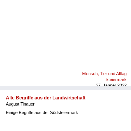
Fluchen und Reden
Mensch, Tier und Alltag
Schmankerln und
Kulinarisches
Mensch, Tier und Alltag
Steiermark
27. Jänner 2022
Alte Begriffe aus der Landwirtschaft
August Tinauer
Einige Begriffe aus der Südsteiermark