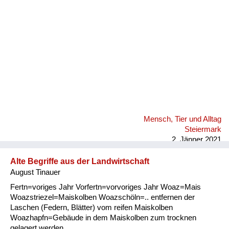
Mensch, Tier und Alltag
Steiermark
2. Jänner 2021
Alte Begriffe aus der Landwirtschaft
August Tinauer
Fertn=voriges Jahr Vorfertn=vorvoriges Jahr Woaz=Mais
Woazstriezel=Maiskolben Woazschöln=.. entfernen der
Laschen (Federn, Blätter) vom reifen Maiskolben
Woazhapfn=Gebäude in dem Maiskolben zum trocknen
gelagert werden.