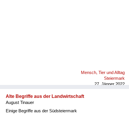
Fluchen und Reden
Mensch, Tier und Alltag
Schmankerln und
Kulinarisches
Mensch, Tier und Alltag
Steiermark
27. Jänner 2022
Alte Begriffe aus der Landwirtschaft
August Tinauer
Einige Begriffe aus der Südsteiermark