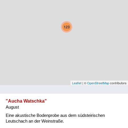
Kärnten
Niederösterreich
123
Oberösterreich
Salzburg
Steiermark
Tirol
Vorarlberg
Leaflet
| ©
OpenStreetMap
contributors
Wien
"Aucha Watschka"
August
Kategorie
Eine akustische Bodenprobe aus dem südsteirischen
Natur und Landwirtschaft
Leutschach an der Weinstraße.