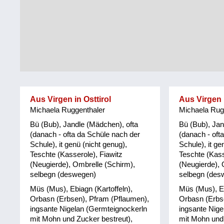
Tirol
Alltag
Vorarlberg
Schmankerln
und
Wien
Kulinarisches
Aus Virgen in Osttirol
Aus Virgen i
Michaela Ruggenthaler
Michaela Rug
Bü (Bub), Jandle (Mädchen), ofta
Bü (Bub), Jan
(danach - ofta da Schüle nach der
(danach - oft
Schule), it genü (nicht genug),
Schule), it ge
Teschte (Kasserole), Fiawitz
Teschte (Kass
(Neugierde), Ombrelle (Schirm),
(Neugierde), 
selbegn (deswegen)
selbegn (des
Müs (Mus), Ebiagn (Kartoffeln),
Müs (Mus), Eb
Orbasn (Erbsen), Pfram (Pflaumen),
Orbasn (Erbs
ingsante Nigelan (Germteignockerln
ingsante Nige
mit Mohn und Zucker bestreut),
mit Mohn und 