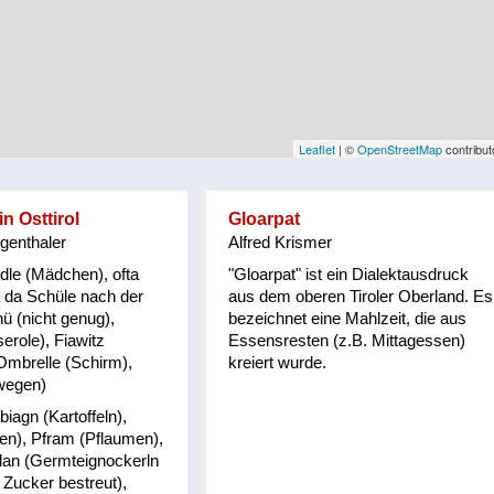
Leaflet
| ©
OpenStreetMap
contribut
n Osttirol
Gloarpat
genthaler
Alfred Krismer
dle (Mädchen), ofta
"Gloarpat" ist ein Dialektausdruck
a da Schüle nach der
aus dem oberen Tiroler Oberland. Es
nü (nicht genug),
bezeichnet eine Mahlzeit, die aus
erole), Fiawitz
Essensresten (z.B. Mittagessen)
Ombrelle (Schirm),
kreiert wurde.
wegen)
iagn (Kartoffeln),
en), Pfram (Pflaumen),
lan (Germteignockerln
Zucker bestreut),