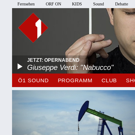
Fernsehen
ORF ON
KIDS
Sound
Debatte
JETZT: OPERNABEND
Giuseppe Verdi: "Nabucco"
Ö1 SOUND
PROGRAMM
CLUB
SH