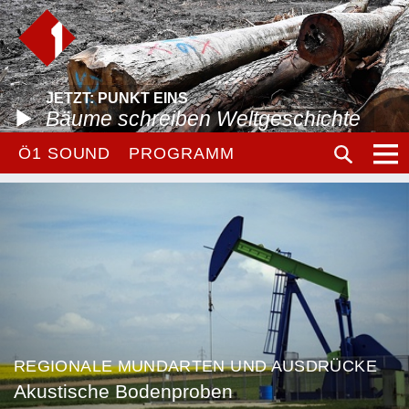
JETZT: PUNKT EINS
Bäume schreiben Weltgeschichte
Ö1 SOUND
PROGRAMM
REGIONALE MUNDARTEN UND AUSDRÜCKE
Akustische Bodenproben