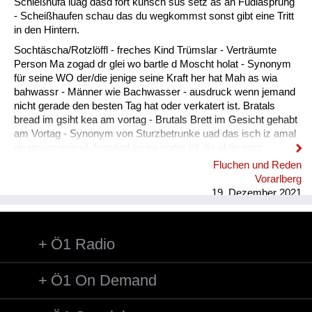
Fluchen und Reden
Schießhufa luag dasd fort kunsch sus setz as an Füdlasprung
- Scheißhaufen schau das du wegkommst sonst gibt eine Tritt
Mensch, Tier und Alltag
in den Hintern.
Sochtäscha/Rotzlöffl - freches Kind Trümslar - Verträumte
Schmankerln und
Person Ma zogad dr glei wo bartle d Moscht holat - Synonym
Kulinarisches
für seine WO der/die jenige seine Kraft her hat Mah as wia
bahwassr - Männer wie Bachwasser - ausdruck wenn jemand
nicht gerade den besten Tag hat oder verkatert ist. Bratals
bread im gsiht kea am vortag - Brutals Brett im Gesicht gehabt
am Vortag - Synonym von Sturzbetrunke uad das isch iz amal
eh gnuag gsin vl. feandad se na ander lüt dia aklin eatz
intreigad. - Gut das war jetzt vorerst genug vielleicht finden
Fluchen und Reden
sich noch andere Leute die etwas eintragen.
Vorarlberg
19. Dezember 2021
Ö1 Radio
Ö1 On Demand