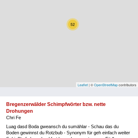
Kärnten
Niederösterreich
52
Oberösterreich
Salzburg
Steiermark
Tirol
Vorarlberg
Leaflet
| ©
OpenStreetMap
contributors
Wien
Bregenzerwälder Schimpfwörter bzw. nette
Drohungen
Kategorie
Chri Fe
Natur und Landwirtschaft
Luag dasd Boda gweansch du sumählar - Schau das du
Boden gewinnst du Rotzbub - Synonym für geh einfach weiter