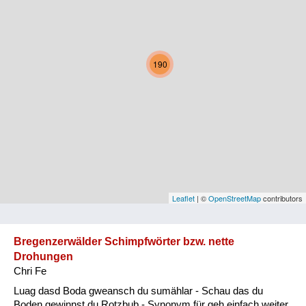
Kärnten
Niederösterreich
190
Oberösterreich
Salzburg
Steiermark
Tirol
Vorarlberg
Leaflet
| ©
OpenStreetMap
contributors
Wien
Bregenzerwälder Schimpfwörter bzw. nette
Drohungen
Kategorie
Chri Fe
Natur und Landwirtschaft
Luag dasd Boda gweansch du sumählar - Schau das du
Boden gewinnst du Rotzbub - Synonym für geh einfach weiter