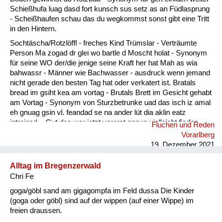
Fluchen und Reden
Schießhufa luag dasd fort kunsch sus setz as an Füdlasprung
- Scheißhaufen schau das du wegkommst sonst gibt eine Tritt
Mensch, Tier und Alltag
in den Hintern.
Sochtäscha/Rotzlöffl - freches Kind Trümslar - Verträumte
Schmankerln und
Person Ma zogad dr glei wo bartle d Moscht holat - Synonym
Kulinarisches
für seine WO der/die jenige seine Kraft her hat Mah as wia
bahwassr - Männer wie Bachwasser - ausdruck wenn jemand
nicht gerade den besten Tag hat oder verkatert ist. Bratals
bread im gsiht kea am vortag - Brutals Brett im Gesicht gehabt
am Vortag - Synonym von Sturzbetrunke uad das isch iz amal
eh gnuag gsin vl. feandad se na ander lüt dia aklin eatz
intreigad. - Gut das war jetzt vorerst genug vielleicht finden
Fluchen und Reden
sich noch andere Leute die etwas eintragen.
Vorarlberg
19. Dezember 2021
Alltag im Bregenzerwald
Chri Fe
goga/göbl sand am gigagompfa im Feld dussa Die Kinder
(goga oder göbl) sind auf der wippen (auf einer Wippe) im
freien draussen.