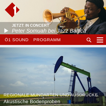
JETZT: IN CONCERT
Peter Somuah bei Jazz Baltica
Ö1 SOUND
PROGRAMM
REGIONALE MUNDARTEN UND AUSDRÜCKE
Akustische Bodenproben