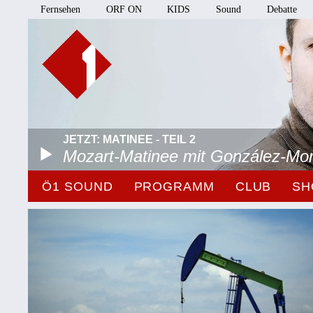
Fernsehen
ORF ON
KIDS
Sound
Debatte
JETZT: MATINEE - TEIL 2
Mozart-Matinee mit González-Mo
Ö1 SOUND
PROGRAMM
CLUB
SH