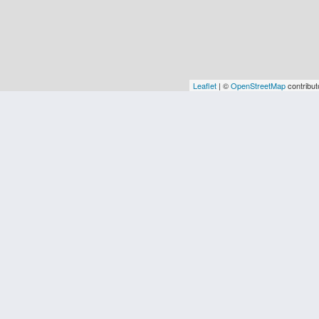
Leaflet
| ©
OpenStreetMap
contribut