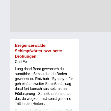
Alltag
Vorarlberg
Schmankerln
und
Wien
Kulinarisches
Bregenzerwälder
Schimpfwörter bzw. nette
Drohungen
Chri Fe
Luag dasd Boda gweansch du
sumählar - Schau das du Boden
gewinnst du Rotzbub - Synonym für
geh einfach weiter Schießhufa luag
dasd fort kunsch sus setz as an
Füdlasprung - Scheißhaufen schau
das du wegkommst sonst gibt eine
Tritt in den Hintern.
Sochtäscha/Rotzlöffl - freches Kind