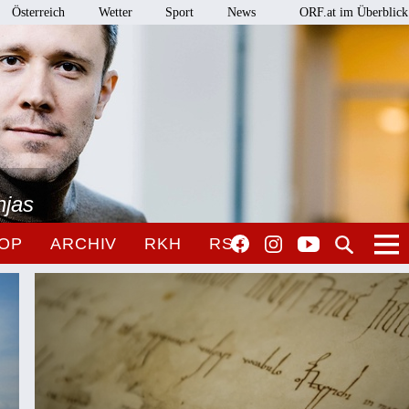
Österreich
Wetter
Sport
News
ORF.at im Überblick
njas
OP
ARCHIV
RKH
RSO