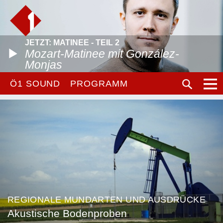
JETZT: MATINEE - TEIL 2
Mozart-Matinee mit González-
Monjas
Ö1 SOUND
PROGRAMM
REGIONALE MUNDARTEN UND AUSDRÜCKE
Akustische Bodenproben