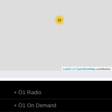
Kärnten
Niederösterreich
22
Oberösterreich
Salzburg
Steiermark
Tirol
Vorarlberg
Leaflet
| ©
OpenStreetMap
contributors
Wien
Ö1 Radio
Kategorie
Natur und Landwirtschaft
Ö1 On Demand