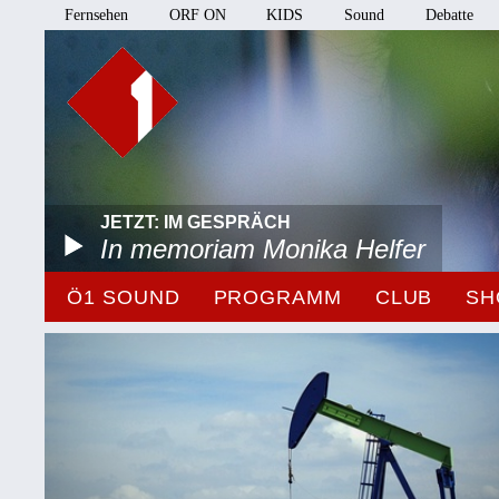
Fernsehen
ORF ON
KIDS
Sound
Debatte
JETZT: IM GESPRÄCH
In memoriam Monika Helfer
Ö1 SOUND
PROGRAMM
CLUB
SH