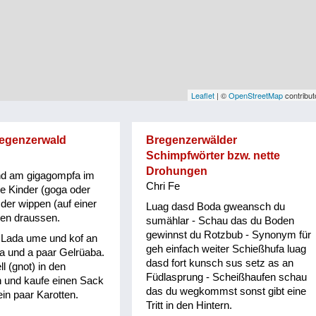
Leaflet
| ©
OpenStreetMap
contribut
regenzerwald
Bregenzerwälder
Schimpfwörter bzw. nette
Drohungen
nd am gigagompfa im
Chri Fe
e Kinder (goga oder
 der wippen (auf einer
Luag dasd Boda gweansch du
ien draussen.
sumählar - Schau das du Boden
gewinnst du Rotzbub - Synonym für
n Lada ume und kof an
geh einfach weiter Schießhufa luag
 und a paar Gelrüaba.
dasd fort kunsch sus setz as an
l (gnot) in den
Füdlasprung - Scheißhaufen schau
n und kaufe einen Sack
das du wegkommst sonst gibt eine
ein paar Karotten.
Tritt in den Hintern.