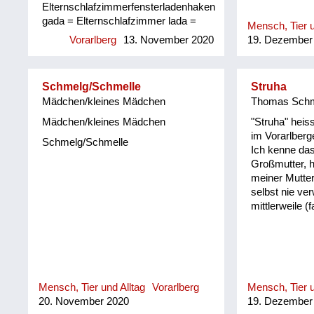
Elternschlafzimmerfensterladenhaken
gada = Elternschlafzimmer lada =
Mensch, Tier u
(Fenster)laden lälla = Haken dure =
Vorarlberg
13. November 2020
19. Dezember
hinüber gschtocha da bock am
seckel = Ausspruch beim Jassen
und bedeutet soviel wie "den Bock
Schmelg/Schmelle
Struha
am Sack gestochen", d.h. eine
Mädchen/kleines Mädchen
Thomas Schm
Bockkarte noch mit einer
Trumpfkarte zu stechen
Mädchen/kleines Mädchen
"Struha" heis
im Vorarlberge
Schmelg/Schmelle
Ich kenne da
Großmutter, 
meiner Mutter
selbst nie ve
mittlerweile (
Mensch, Tier und Alltag
Vorarlberg
Mensch, Tier u
20. November 2020
19. Dezember