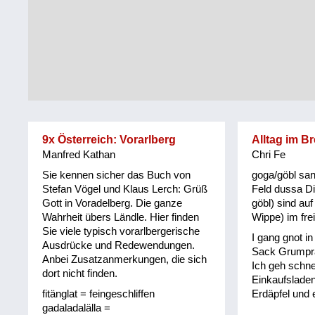
Tirol
Alltag
Vorarlberg
Schmankerln
und
Wien
Kulinarisches
9x Österreich: Vorarlberg
Alltag im B
Manfred Kathan
Chri Fe
Sie kennen sicher das Buch von
goga/göbl sa
Stefan Vögel und Klaus Lerch: Grüß
Feld dussa Di
Gott in Voradelberg. Die ganze
göbl) sind auf
Wahrheit übers Ländle. Hier finden
Wippe) im fre
Sie viele typisch vorarlbergerische
I gang gnot i
Ausdrücke und Redewendungen.
Sack Grumpra
Anbei Zusatzanmerkungen, die sich
Ich geh schnel
dort nicht finden.
Einkaufslade
fitänglat = feingeschliffen
Erdäpfel und 
gadaladalälla =