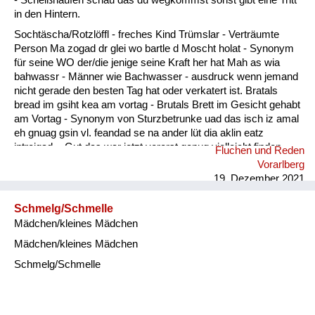
in den Hintern.
Sochtäscha/Rotzlöffl - freches Kind Trümslar - Verträumte
Person Ma zogad dr glei wo bartle d Moscht holat - Synonym
für seine WO der/die jenige seine Kraft her hat Mah as wia
bahwassr - Männer wie Bachwasser - ausdruck wenn jemand
nicht gerade den besten Tag hat oder verkatert ist. Bratals
bread im gsiht kea am vortag - Brutals Brett im Gesicht gehabt
am Vortag - Synonym von Sturzbetrunke uad das isch iz amal
eh gnuag gsin vl. feandad se na ander lüt dia aklin eatz
intreigad. - Gut das war jetzt vorerst genug vielleicht finden
Fluchen und Reden
sich noch andere Leute die etwas eintragen.
Vorarlberg
19. Dezember 2021
Schmelg/Schmelle
Mädchen/kleines Mädchen
Mädchen/kleines Mädchen
Schmelg/Schmelle