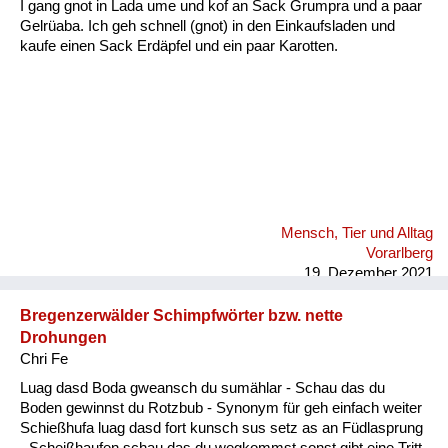
I gang gnot in Lada ume und kof an Sack Grumpra und a paar
Gelrüaba. Ich geh schnell (gnot) in den Einkaufsladen und
kaufe einen Sack Erdäpfel und ein paar Karotten.
Mensch, Tier und Alltag
Vorarlberg
19. Dezember 2021
Bregenzerwälder Schimpfwörter bzw. nette
Drohungen
Chri Fe
Luag dasd Boda gweansch du sumählar - Schau das du
Boden gewinnst du Rotzbub - Synonym für geh einfach weiter
Schießhufa luag dasd fort kunsch sus setz as an Füdlasprung
- Scheißhaufen schau das du wegkommst sonst gibt eine Tritt