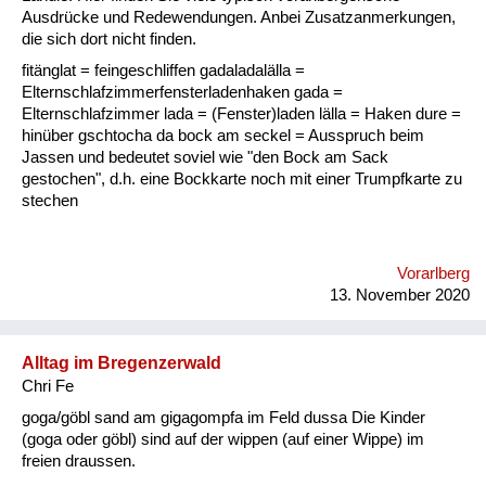
Fluchen und Reden
Ausdrücke und Redewendungen. Anbei Zusatzanmerkungen,
die sich dort nicht finden.
Mensch, Tier und Alltag
fitänglat = feingeschliffen gadaladalälla =
Elternschlafzimmerfensterladenhaken gada =
Schmankerln und
Elternschlafzimmer lada = (Fenster)laden lälla = Haken dure =
Kulinarisches
hinüber gschtocha da bock am seckel = Ausspruch beim
Jassen und bedeutet soviel wie "den Bock am Sack
gestochen", d.h. eine Bockkarte noch mit einer Trumpfkarte zu
stechen
Vorarlberg
13. November 2020
Alltag im Bregenzerwald
Chri Fe
goga/göbl sand am gigagompfa im Feld dussa Die Kinder
(goga oder göbl) sind auf der wippen (auf einer Wippe) im
freien draussen.