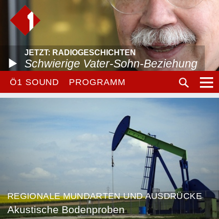
JETZT: RADIOGESCHICHTEN
Schwierige Vater-Sohn-Beziehung
Ö1 SOUND
PROGRAMM
REGIONALE MUNDARTEN UND AUSDRÜCKE
Akustische Bodenproben