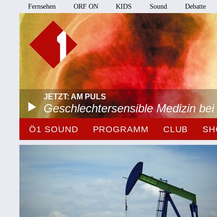
Fernsehen
ORF ON
KIDS
Sound
Debatte
JETZT: AM PULS
Geschlechtersensible Medizin be
Ö1 SOUND
PROGRAMM
CLUB
SH