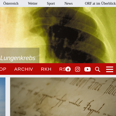
Österreich
Wetter
Sport
News
ORF.at im Überblick
i Lungenkrebs
OP
ARCHIV
RKH
RSO