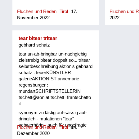
Fluchen und Reden
Tirol
17.
Fluchen und 
November 2022
2022
tear bitear tritear
gebhard schatz
tear un-ab-bringbar un-nachgiebig
zielstrebig bitear doppelt so... tritear
selbstbeschreibung aktionis gebhard
schatz : feuerKÜNSTLER
galerieAKTIONIST annemarie
regensburger :
mundartSCHRIFTSTELLERIN
tschett@aon.at tschett=frantschetto
it
synonym zu lästig auf-sässig auf-
dringlich - mutationen "tear"
schwerhörig - auch für ungefragte
Fluchen und Reden
Tirol
14.
zurufe un-ab-brigbar un-nachgiebig
Dezember 2020
zielstrebig tiroler oberland "bitear"