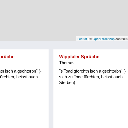
Leaflet
| ©
OpenStreetMap
contribut
Sprüche
Wipptaler Sprüche
Thomas
tn isch a gschtorbn" (-
"s'Toad gforchtn isch a gschtorbn" (-
fürchten, heisst auch
sich zu Tode fürchten, heisst auch
Sterben)