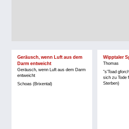
Tirol
Alltag
Vorarlberg
Schmankerln
und
Wien
Kulinarisches
Geräusch, wenn Luft aus dem
Wipptaler 
Darm entweicht
Thomas
Geräusch, wenn Luft aus dem Darm
"s'Toad gforch
entweicht
sich zu Tode 
Sterben)
Schoas (Brixental)