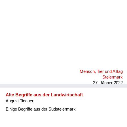
Fluchen und Reden
Mensch, Tier und Alltag
Schmankerln und
Kulinarisches
Mensch, Tier und Alltag
Steiermark
27. Jänner 2022
Alte Begriffe aus der Landwirtschaft
August Tinauer
Einige Begriffe aus der Südsteiermark