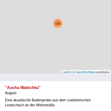
Kärnten
Niederösterreich
123
Oberösterreich
Salzburg
Steiermark
Tirol
Vorarlberg
Leaflet
| ©
OpenStreetMap
contributors
Wien
"Aucha Watschka"
August
Kategorie
Eine akustische Bodenprobe aus dem südsteirischen
Natur und Landwirtschaft
Leutschach an der Weinstraße.