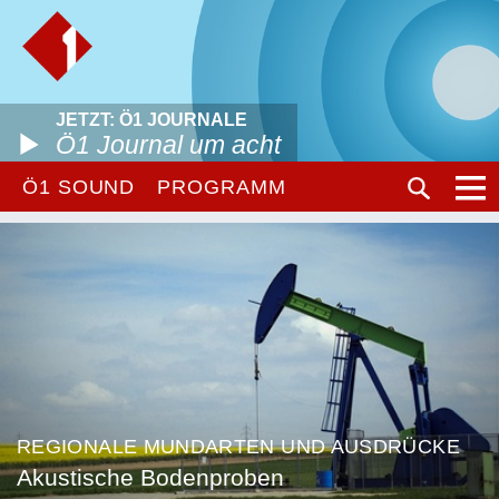
JETZT: Ö1 JOURNALE
Ö1 Journal um acht
Ö1 SOUND
PROGRAMM
REGIONALE MUNDARTEN UND AUSDRÜCKE
Akustische Bodenproben