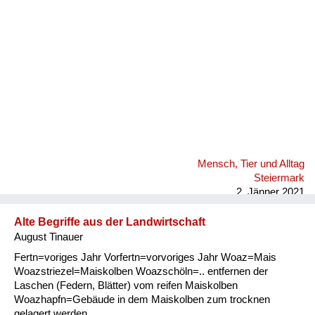
Mensch, Tier und Alltag
Steiermark
2. Jänner 2021
Alte Begriffe aus der Landwirtschaft
August Tinauer
Fertn=voriges Jahr Vorfertn=vorvoriges Jahr Woaz=Mais
Woazstriezel=Maiskolben Woazschöln=.. entfernen der
Laschen (Federn, Blätter) vom reifen Maiskolben
Woazhapfn=Gebäude in dem Maiskolben zum trocknen
gelagert werden.