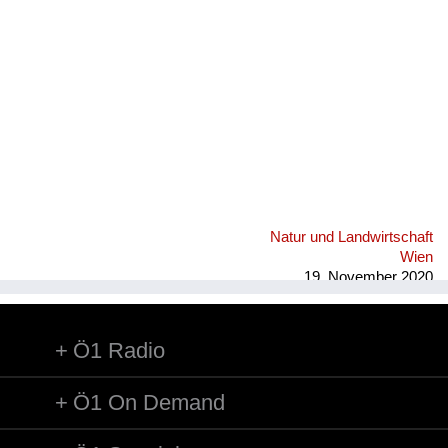
Fluchen und Reden
Mensch, Tier und Alltag
Schmankerln und
Kulinarisches
Natur und Landwirtschaft
Wien
19. November 2020
Ö1 Radio
Ö1 On Demand