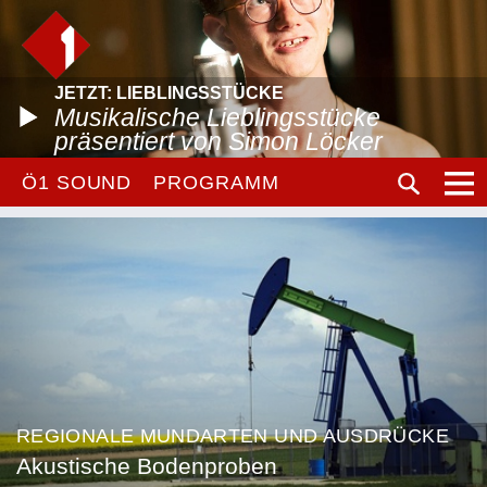
JETZT: LIEBLINGSSTÜCKE
Musikalische Lieblingsstücke
präsentiert von Simon Löcker
Ö1 SOUND
PROGRAMM
REGIONALE MUNDARTEN UND AUSDRÜCKE
Akustische Bodenproben