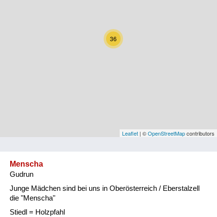
Kärnten
Niederösterreich
36
Oberösterreich
Salzburg
Steiermark
Tirol
Vorarlberg
Leaflet
| ©
OpenStreetMap
contributors
Wien
Menscha
Gudrun
Kategorie
Junge Mädchen sind bei uns in Oberösterreich / Eberstalzell
Natur und Landwirtschaft
die "Menscha"
Stiedl = Holzpfahl