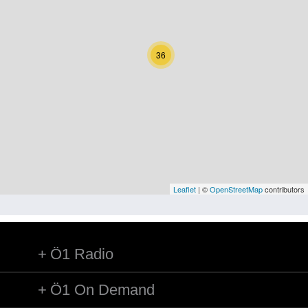
Kärnten
Niederösterreich
36
Oberösterreich
Salzburg
Steiermark
Tirol
Vorarlberg
Leaflet
| ©
OpenStreetMap
contributors
Wien
Ö1 Radio
Kategorie
Natur und Landwirtschaft
Ö1 On Demand