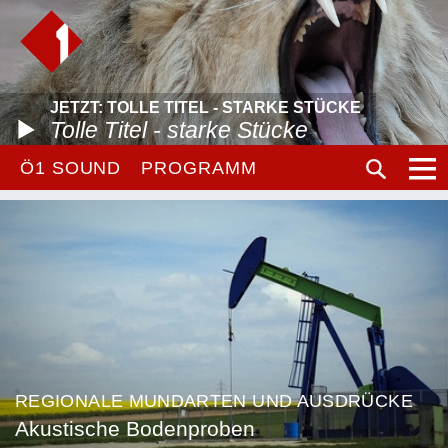
JETZT: TOLLE TITEL - STARKE STÜCKE
Tolle Titel - starke Stücke
Ö1 SOUND
PROGRAMM
REGIONALE MUNDARTEN UND AUSDRÜCKE
Akustische Bodenproben