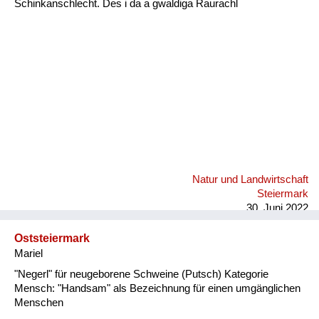
Schinkanschlecht. Des i da a gwaldiga Raurachl
Fluchen und Reden
Mensch, Tier und Alltag
Schmankerln und
Kulinarisches
Natur und Landwirtschaft
Steiermark
30. Juni 2022
Oststeiermark
Mariel
"Negerl" für neugeborene Schweine (Putsch) Kategorie
Mensch: "Handsam" als Bezeichnung für einen umgänglichen
Menschen