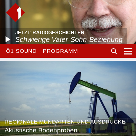
JETZT: RADIOGESCHICHTEN
Schwierige Vater-Sohn-Beziehung
Ö1 SOUND
PROGRAMM
REGIONALE MUNDARTEN UND AUSDRÜCKE
Akustische Bodenproben