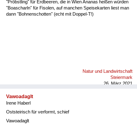
"Pröbstling" für Erdbeeren, die in Wien Ananas heißen würden
"Boascharln" für Fisolen, auf manchen Speisekarten liest man
dann "Bohnenschotten" (echt mit Doppel-T!)
Natur und Landwirtschaft
Steiermark
26. März 2021
Vawoadaglt
Irene Haberl
Oststeirisch für verformt, schief
Vawoadaglt