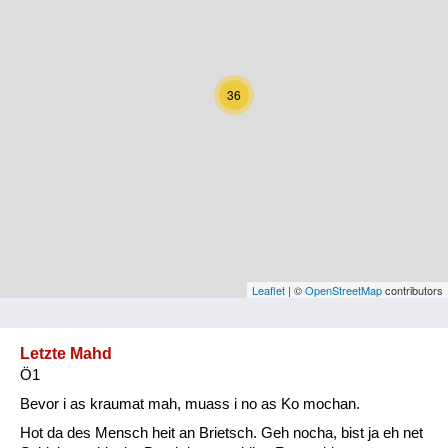
Kärnten
Niederösterreich
36
Oberösterreich
Salzburg
Steiermark
Tirol
Vorarlberg
Leaflet
| ©
OpenStreetMap
contributors
Wien
Letzte Mahd
Ö1
Kategorie
Bevor i as kraumat mah, muass i no as Ko mochan.
Natur und Landwirtschaft
Hot da des Mensch heit an Brietsch. Geh nocha, bist ja eh net