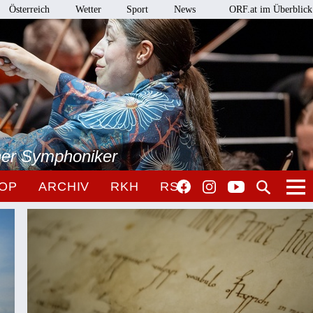
Österreich
Wetter
Sport
News
ORF.at im Überblick
ner Symphoniker
OP
ARCHIV
RKH
RSO