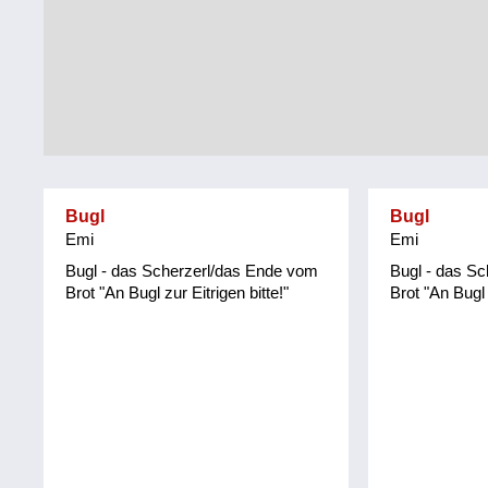
Tirol
Alltag
Vorarlberg
Schmankerln
und
Wien
Kulinarisches
Bugl
Bugl
Emi
Emi
Bugl - das Scherzerl/das Ende vom
Bugl - das S
Brot "An Bugl zur Eitrigen bitte!"
Brot "An Bugl 