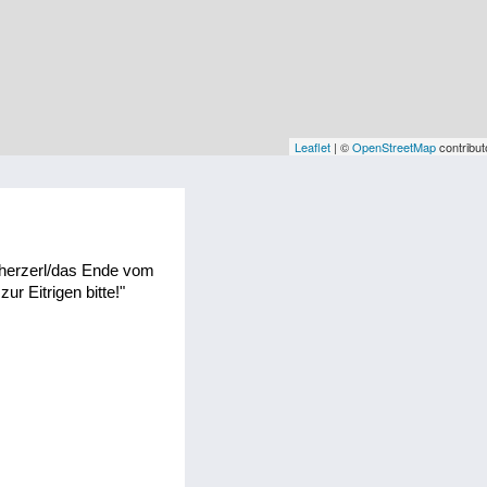
Leaflet
| ©
OpenStreetMap
contribut
cherzerl/das Ende vom
zur Eitrigen bitte!"