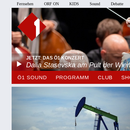
Fernsehen
ORF ON
KIDS
Sound
Debatte
JETZT: DAS Ö1 KONZERT
Dalia Stasevska am Pult der Wie
Ö1 SOUND
PROGRAMM
CLUB
SH