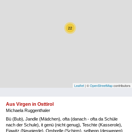
Kärnten
Niederösterreich
22
Oberösterreich
Salzburg
Steiermark
Tirol
Vorarlberg
Leaflet
| ©
OpenStreetMap
contributors
Wien
Aus Virgen in Osttirol
Michaela Ruggenthaler
Kategorie
Bü (Bub), Jandle (Mädchen), ofta (danach - ofta da Schüle
Natur und Landwirtschaft
nach der Schule), it genü (nicht genug), Teschte (Kasserole),
Fiawitz (Neugierde), Ombrelle (Schirm), selbegn (deswegen)