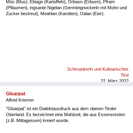
Müs (Mus), Ebiagn (Kartoffeln), Orbasn (Erbsen), Pfram
(Pflaumen), ingsante Nigelan (Germteignockerln mit Mohn und
Zucker bestreut), Meahlan (Karotten), Oalan (Eier).
Schmankerln und Kulinarisches
Tirol
22. März 2022
Gloarpat
Alfred Krismer
"Gloarpat" ist ein Dialektausdruck aus dem oberen Tiroler
Oberland. Es bezeichnet eine Mahlzeit, die aus Essensresten
(z.B. Mittagessen) kreiert wurde.