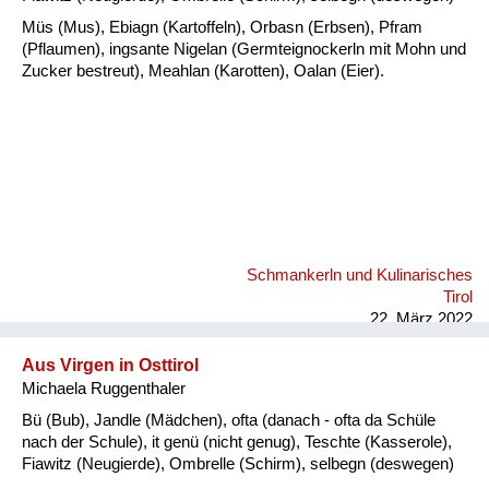
Fluchen und Reden
Müs (Mus), Ebiagn (Kartoffeln), Orbasn (Erbsen), Pfram
(Pflaumen), ingsante Nigelan (Germteignockerln mit Mohn und
Mensch, Tier und Alltag
Zucker bestreut), Meahlan (Karotten), Oalan (Eier).
Schmankerln und
Kulinarisches
Schmankerln und Kulinarisches
Tirol
22. März 2022
Aus Virgen in Osttirol
Michaela Ruggenthaler
Bü (Bub), Jandle (Mädchen), ofta (danach - ofta da Schüle
nach der Schule), it genü (nicht genug), Teschte (Kasserole),
Fiawitz (Neugierde), Ombrelle (Schirm), selbegn (deswegen)