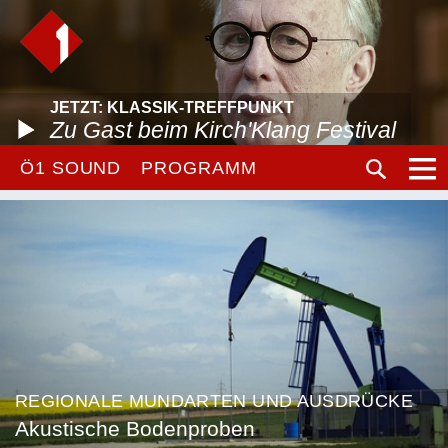
JETZT: KLASSIK-TREFFPUNKT
Zu Gast beim Kirch'Klang Festival
Ö1 SOUND
PROGRAMM
REGIONALE MUNDARTEN UND AUSDRÜCKE
Akustische Bodenproben