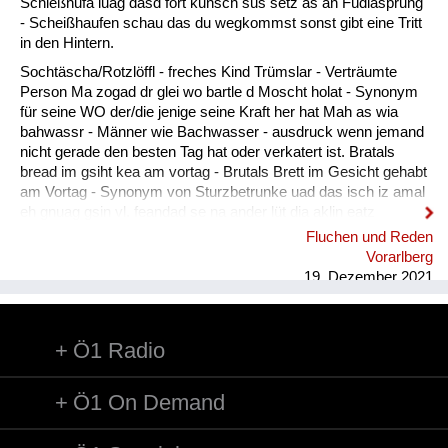
Fluchen und Reden
Schießhufa luag dasd fort kunsch sus setz as an Füdlasprung
- Scheißhaufen schau das du wegkommst sonst gibt eine Tritt
Mensch, Tier und Alltag
in den Hintern.
Sochtäscha/Rotzlöffl - freches Kind Trümslar - Verträumte
Schmankerln und
Person Ma zogad dr glei wo bartle d Moscht holat - Synonym
Kulinarisches
für seine WO der/die jenige seine Kraft her hat Mah as wia
bahwassr - Männer wie Bachwasser - ausdruck wenn jemand
nicht gerade den besten Tag hat oder verkatert ist. Bratals
bread im gsiht kea am vortag - Brutals Brett im Gesicht gehabt
am Vortag - Synonym von Sturzbetrunke uad das isch iz amal
eh gnuag gsin vl. feandad se na ander lüt dia aklin eatz
intreigad. - Gut das war jetzt vorerst genug vielleicht finden
Fluchen und Reden
sich noch andere Leute die etwas eintragen.
Vorarlberg
19. Dezember 2021
Ö1 Radio
Ö1 On Demand