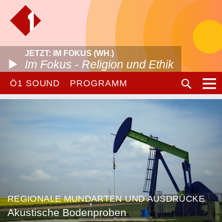
JETZT: IM FOKUS (WH.)
Im Fokus - Religion und Ethik
Ö1 SOUND
PROGRAMM
REGIONALE MUNDARTEN UND AUSDRÜCKE
Akustische Bodenproben