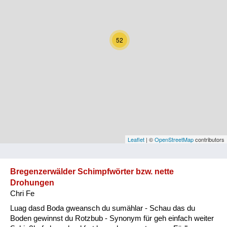
Kärnten
Niederösterreich
52
Oberösterreich
Salzburg
Steiermark
Tirol
Vorarlberg
Leaflet
| ©
OpenStreetMap
contributors
Wien
Bregenzerwälder Schimpfwörter bzw. nette
Drohungen
Kategorie
Chri Fe
Natur und Landwirtschaft
Luag dasd Boda gweansch du sumählar - Schau das du
Boden gewinnst du Rotzbub - Synonym für geh einfach weiter