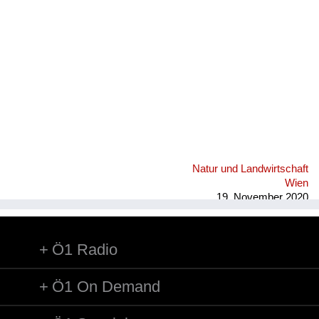
Fluchen und Reden
Mensch, Tier und Alltag
Schmankerln und
Kulinarisches
Natur und Landwirtschaft
Wien
19. November 2020
Ö1 Radio
Ö1 On Demand