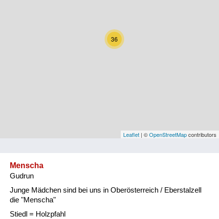
Kärnten
Niederösterreich
36
Oberösterreich
Salzburg
Steiermark
Tirol
Vorarlberg
Leaflet
| ©
OpenStreetMap
contributors
Wien
Menscha
Gudrun
Kategorie
Junge Mädchen sind bei uns in Oberösterreich / Eberstalzell
Natur und Landwirtschaft
die "Menscha"
Stiedl = Holzpfahl