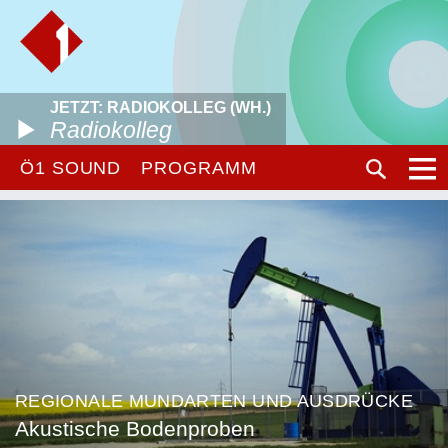
JETZT: RADIOKOLLEG (WH.)
Radiokolleg
Ö1 SOUND
PROGRAMM
REGIONALE MUNDARTEN UND AUSDRÜCKE
Akustische Bodenproben