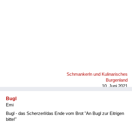
Fluchen und Reden
Mensch, Tier und Alltag
Schmankerln und
Kulinarisches
Schmankerln und Kulinarisches
Burgenland
10. Juni 2021
Bugl
Emi
Bugl - das Scherzerl/das Ende vom Brot "An Bugl zur Eitrigen
bitte!"