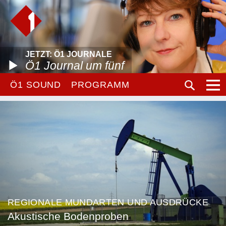
JETZT: Ö1 JOURNALE
Ö1 Journal um fünf
Ö1 SOUND
PROGRAMM
REGIONALE MUNDARTEN UND AUSDRÜCKE
Akustische Bodenproben