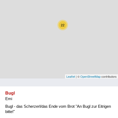
Kärnten
Niederösterreich
22
Oberösterreich
Salzburg
Steiermark
Tirol
Vorarlberg
Leaflet
| ©
OpenStreetMap
contributors
Wien
Bugl
Emi
Kategorie
Bugl - das Scherzerl/das Ende vom Brot "An Bugl zur Eitrigen
Natur und Landwirtschaft
bitte!"