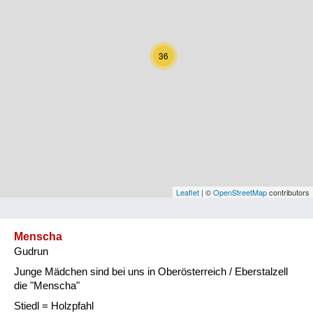
Kärnten
Niederösterreich
36
Oberösterreich
Salzburg
Steiermark
Tirol
Vorarlberg
Leaflet
| ©
OpenStreetMap
contributors
Wien
Menscha
Gudrun
Kategorie
Junge Mädchen sind bei uns in Oberösterreich / Eberstalzell
Natur und Landwirtschaft
die "Menscha"
Stiedl = Holzpfahl