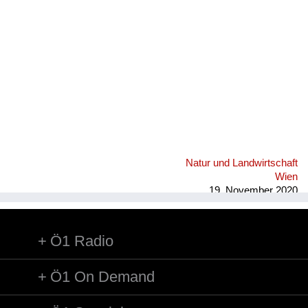
Fluchen und Reden
Mensch, Tier und Alltag
Schmankerln und
Kulinarisches
Natur und Landwirtschaft
Wien
19. November 2020
Ö1 Radio
Ö1 On Demand