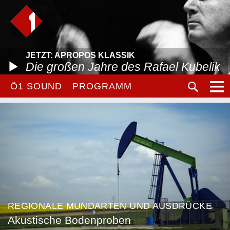
JETZT: APROPOS KLASSIK
Die großen Jahre des Rafael Kubelik
Ö1 SOUND
PROGRAMM
REGIONALE MUNDARTEN UND AUSDRÜCKE
Akustische Bodenproben