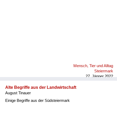
Fluchen und Reden
Mensch, Tier und Alltag
Schmankerln und
Kulinarisches
Mensch, Tier und Alltag
Steiermark
27. Jänner 2022
Alte Begriffe aus der Landwirtschaft
August Tinauer
Einige Begriffe aus der Südsteiermark