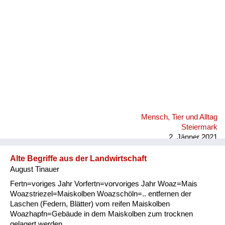
Mensch, Tier und Alltag
Steiermark
2. Jänner 2021
Alte Begriffe aus der Landwirtschaft
August Tinauer
Fertn=voriges Jahr Vorfertn=vorvoriges Jahr Woaz=Mais
Woazstriezel=Maiskolben Woazschöln=.. entfernen der
Laschen (Federn, Blätter) vom reifen Maiskolben
Woazhapfn=Gebäude in dem Maiskolben zum trocknen
gelagert werden.