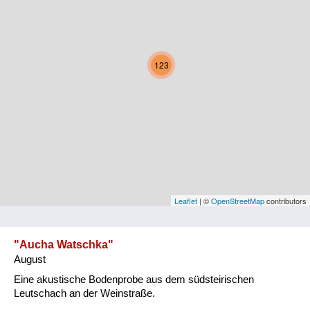
Kärnten
Niederösterreich
123
Oberösterreich
Salzburg
Steiermark
Tirol
Vorarlberg
Leaflet
| ©
OpenStreetMap
contributors
Wien
"Aucha Watschka"
August
Kategorie
Eine akustische Bodenprobe aus dem südsteirischen
Natur und Landwirtschaft
Leutschach an der Weinstraße.