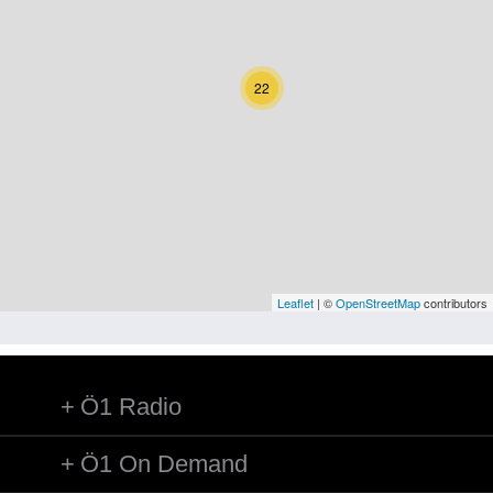
Kärnten
Niederösterreich
22
Oberösterreich
Salzburg
Steiermark
Tirol
Vorarlberg
Leaflet
| ©
OpenStreetMap
contributors
Wien
Ö1 Radio
Kategorie
Natur und Landwirtschaft
Ö1 On Demand