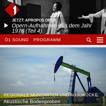
JETZT: APROPOS OPER
Opern-Aufnahmen aus dem Jahr
1976 (Teil 4)
Ö1 SOUND
PROGRAMM
REGIONALE MUNDARTEN UND AUSDRÜCKE
Akustische Bodenproben