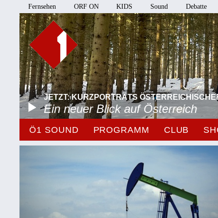
Fernsehen
ORF ON
KIDS
Sound
Debatte
JETZT: KURZPORTRÄTS ÖSTERREICHISCHE
Ein neuer Blick auf Österreich
Ö1 SOUND
PROGRAMM
CLUB
SH