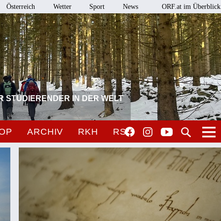
Österreich
Wetter
Sport
News
ORF.at im Überblick
R STUDIERENDER IN DER WELT
OP
ARCHIV
RKH
RSO