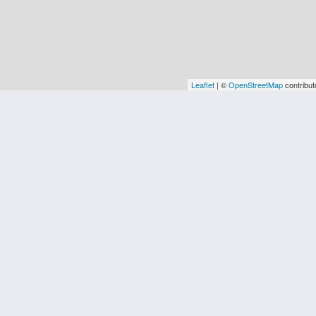
Leaflet
| ©
OpenStreetMap
contribut