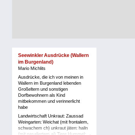
Alltag
Vorarlberg
Schmankerln
und
Wien
Kulinarisches
Seewinkler Ausdrücke (Wallern
im Burgenland)
Mario Michlits
Ausdrücke, die ich von meinen in
Wallern im Burgenland lebenden
Großeltern und sonstigen
Dorfbewohnern als Kind
mitbekommen und verinnerlicht
habe
Landwirtschaft Unkraut: Zaussad
Weingarten: Weichat (mit frontalem,
schwachem ch) unkraut jäten: hailn
(mit nasaliertem ai) Tiere Hummel: