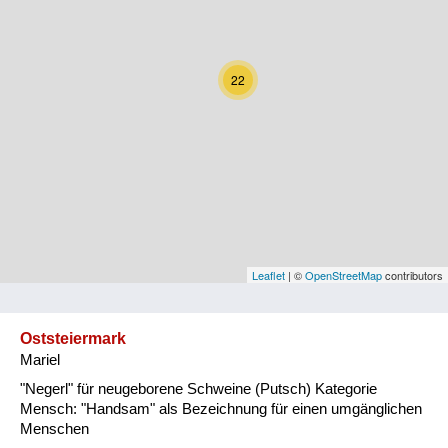
Kärnten
Niederösterreich
22
Oberösterreich
Salzburg
Steiermark
Tirol
Vorarlberg
Leaflet
| ©
OpenStreetMap
contributors
Wien
Oststeiermark
Mariel
Kategorie
"Negerl" für neugeborene Schweine (Putsch) Kategorie
Natur und Landwirtschaft
Mensch: "Handsam" als Bezeichnung für einen umgänglichen
Menschen