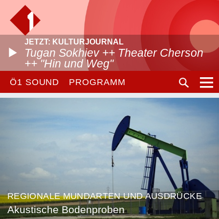
JETZT: KULTURJOURNAL
Tugan Sokhiev ++ Theater Cherson
++ "Hin und Weg"
Ö1 SOUND
PROGRAMM
REGIONALE MUNDARTEN UND AUSDRÜCKE
Akustische Bodenproben