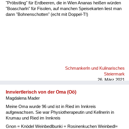
Fluchen und Reden
"Pröbstling" für Erdbeeren, die in Wien Ananas heißen würden
"Boascharln" für Fisolen, auf manchen Speisekarten liest man
Mensch, Tier und Alltag
dann "Bohnenschotten" (echt mit Doppel-T!)
Schmankerln und
Kulinarisches
Schmankerln und Kulinarisches
Steiermark
26. März 2021
Innviertlerisch von der Oma (Oö)
Magdalena Mader
Meine Oma wurde 96 und ist in Ried im Innkreis
aufgewachsen. Sie war Physiotherapeutin und Kellnerin in
Krumau und Ried im Innkreis
Gnon = Knödel Weinbedlbunki = Rosinenkuchen Weinbedl=