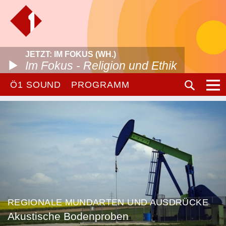
JETZT: IM FOKUS (WH.)
Im Fokus - Religion und Ethik
Ö1 SOUND
PROGRAMM
REGIONALE MUNDARTEN UND AUSDRÜCKE
Akustische Bodenproben