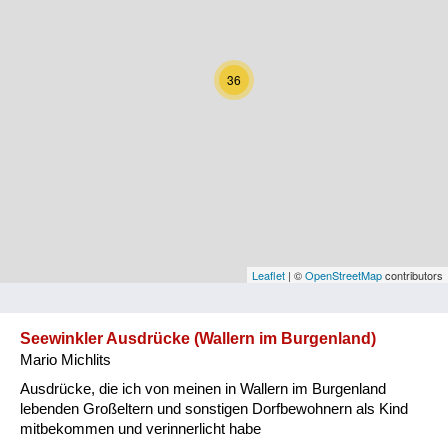
Kärnten
Niederösterreich
36
Oberösterreich
Salzburg
Steiermark
Tirol
Vorarlberg
Leaflet
| ©
OpenStreetMap
contributors
Wien
Seewinkler Ausdrücke (Wallern im Burgenland)
Mario Michlits
Kategorie
Ausdrücke, die ich von meinen in Wallern im Burgenland
Natur und Landwirtschaft
lebenden Großeltern und sonstigen Dorfbewohnern als Kind
mitbekommen und verinnerlicht habe