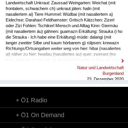
Fluchen und Reden
Landwirtschaft Unkraut: Zaussad Weingarten: Weichat (mit
frontalem, schwachem ch) unkraut jäten: hailn (mit
Mensch, Tier und Alltag
nasaliertem ai) Tiere Hummel: Wüdbai (mit nasaliertem a)
Eidechse: Darahaxl Feldhamster: Gritsch Kätzchen: Zizerl
Schmankerln und
oder Zizi Fohlen: Tschikerl Mensch und Alltag Kinn: Giermäu
Kulinarisches
(mit nasaliertem äu) gähnen: guamazn Erkältung: Strauka (i ho
die Strauka - Ich habe eine Erkältung) müde: dalangi (mit
langer zweiter Silbe und kaum hörbarem g) rülpsen: krewazn
Richtungs/Ortsangaben weiter weg von hier: hibai (nasaliertes
ai) näher zu hier: headau (nasaliertes au) quer: zwerast (tro
mas zwerast: tragen wir es derquer) hinunter: oi (wie owi, nur
das w ist stumm) hinunter (und zwar in Richtung des
Natur und Landwirtschaft
Sprechers): oana (kim oana - komm herunter, und zwar zu
Burgenland
mir) weg: dui (kais dui - wirf es weg) werfen: kai (nasaliertes
23. Dezember 2020
ai)
Ö1 Radio
Ö1 On Demand