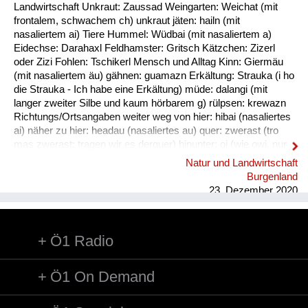
Fluchen und Reden
Landwirtschaft Unkraut: Zaussad Weingarten: Weichat (mit
frontalem, schwachem ch) unkraut jäten: hailn (mit
Mensch, Tier und Alltag
nasaliertem ai) Tiere Hummel: Wüdbai (mit nasaliertem a)
Eidechse: Darahaxl Feldhamster: Gritsch Kätzchen: Zizerl
Schmankerln und
oder Zizi Fohlen: Tschikerl Mensch und Alltag Kinn: Giermäu
Kulinarisches
(mit nasaliertem äu) gähnen: guamazn Erkältung: Strauka (i ho
die Strauka - Ich habe eine Erkältung) müde: dalangi (mit
langer zweiter Silbe und kaum hörbarem g) rülpsen: krewazn
Richtungs/Ortsangaben weiter weg von hier: hibai (nasaliertes
ai) näher zu hier: headau (nasaliertes au) quer: zwerast (tro
mas zwerast: tragen wir es derquer) hinunter: oi (wie owi, nur
das w ist stumm) hinunter (und zwar in Richtung des
Natur und Landwirtschaft
Sprechers): oana (kim oana - komm herunter, und zwar zu
Burgenland
mir) weg: dui (kais dui - wirf es weg) werfen: kai (nasaliertes
23. Dezember 2020
ai)
Ö1 Radio
Ö1 On Demand