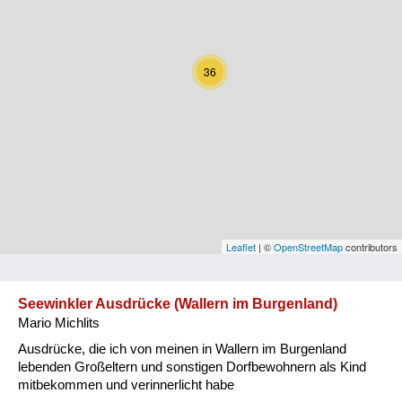
Kärnten
Niederösterreich
36
Oberösterreich
Salzburg
Steiermark
Tirol
Vorarlberg
Leaflet
| ©
OpenStreetMap
contributors
Wien
Seewinkler Ausdrücke (Wallern im Burgenland)
Mario Michlits
Kategorie
Ausdrücke, die ich von meinen in Wallern im Burgenland
Natur und Landwirtschaft
lebenden Großeltern und sonstigen Dorfbewohnern als Kind
mitbekommen und verinnerlicht habe