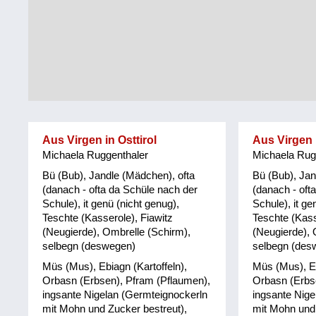
Tirol
Alltag
Vorarlberg
Schmankerln
und
Wien
Kulinarisches
Aus Virgen in Osttirol
Aus Virgen i
Michaela Ruggenthaler
Michaela Rug
Bü (Bub), Jandle (Mädchen), ofta
Bü (Bub), Jan
(danach - ofta da Schüle nach der
(danach - oft
Schule), it genü (nicht genug),
Schule), it ge
Teschte (Kasserole), Fiawitz
Teschte (Kass
(Neugierde), Ombrelle (Schirm),
(Neugierde), 
selbegn (deswegen)
selbegn (des
Müs (Mus), Ebiagn (Kartoffeln),
Müs (Mus), Eb
Orbasn (Erbsen), Pfram (Pflaumen),
Orbasn (Erbs
ingsante Nigelan (Germteignockerln
ingsante Nige
mit Mohn und Zucker bestreut),
mit Mohn und 