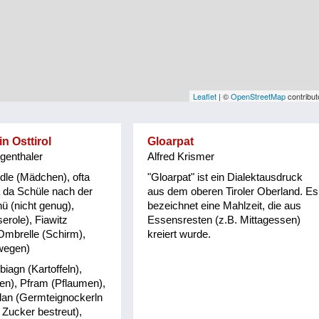
Leaflet
| ©
OpenStreetMap
contribut
n Osttirol
Gloarpat
genthaler
Alfred Krismer
dle (Mädchen), ofta
"Gloarpat" ist ein Dialektausdruck
a da Schüle nach der
aus dem oberen Tiroler Oberland. Es
nü (nicht genug),
bezeichnet eine Mahlzeit, die aus
erole), Fiawitz
Essensresten (z.B. Mittagessen)
Ombrelle (Schirm),
kreiert wurde.
wegen)
iagn (Kartoffeln),
en), Pfram (Pflaumen),
lan (Germteignockerln
Zucker bestreut),