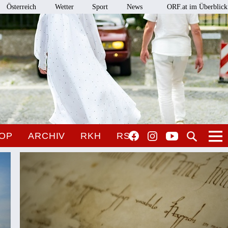
Österreich
Wetter
Sport
News
ORF.at im Überblick
OP
ARCHIV
RKH
RSO