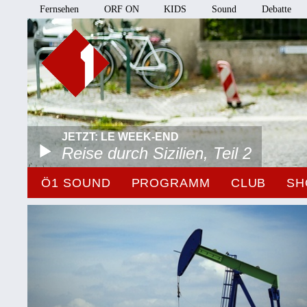
Fernsehen
ORF ON
KIDS
Sound
Debatte
JETZT: LE WEEK-END
Reise durch Sizilien, Teil 2
Ö1 SOUND
PROGRAMM
CLUB
SH