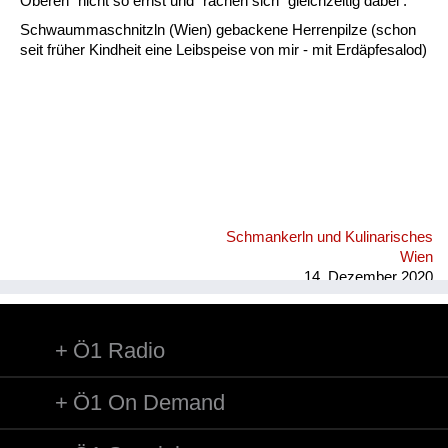
Fluchen und Reden
Oberen" nicht so ernst und "rächen sich" gleichzeitig dabei .
Schwaummaschnitzln (Wien) gebackene Herrenpilze (schon
Mensch, Tier und Alltag
seit früher Kindheit eine Leibspeise von mir - mit Erdäpfesalod)
Schmankerln und
Kulinarisches
Schmankerln und Kulinarisches
Wien
14. Dezember 2020
Ö1 Radio
Ö1 On Demand