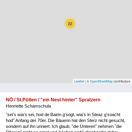
Kärnten
Niederösterreich
22
Oberösterreich
Salzburg
Steiermark
Tirol
Vorarlberg
Leaflet
| ©
OpenStreetMap
contributors
Wien
NÖ / St.Pölten / "ein Nest hinter" Spratzern
Henriette Schamschula
Kategorie
"sei's wia's sei, hod de Bairin g'sogt, wia's in Steaz g'soacht
Natur und Landwirtschaft
hod" Anfang der 70er. Die Bäuerin hat den Sterz nicht gesucht,
sondern auf ihn uriniert. Ich glaub: "die Unteren" nehmen "die