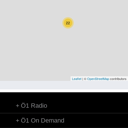
Kärnten
Niederösterreich
22
Oberösterreich
Salzburg
Steiermark
Tirol
Vorarlberg
Leaflet
| ©
OpenStreetMap
contributors
Wien
Ö1 Radio
Kategorie
Natur und Landwirtschaft
Ö1 On Demand