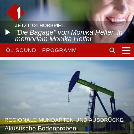
JETZT: Ö1 HÖRSPIEL
"Die Bagage" von Monika Helfer. In
memoriam Monika Helfer
Ö1 SOUND
PROGRAMM
REGIONALE MUNDARTEN UND AUSDRÜCKE
Akustische Bodenproben