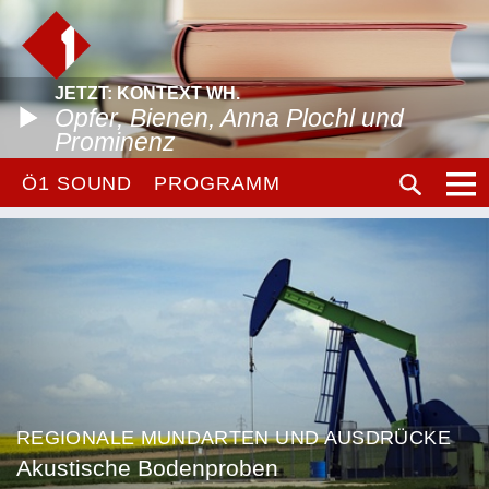
JETZT: KONTEXT WH.
Opfer, Bienen, Anna Plochl und
Prominenz
Ö1 SOUND
PROGRAMM
REGIONALE MUNDARTEN UND AUSDRÜCKE
Akustische Bodenproben