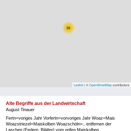
Kärnten
Niederösterreich
36
Oberösterreich
Salzburg
Steiermark
Tirol
Vorarlberg
Leaflet
| ©
OpenStreetMap
contributors
Wien
Alte Begriffe aus der Landwirtschaft
August Tinauer
Kategorie
Fertn=voriges Jahr Vorfertn=vorvoriges Jahr Woaz=Mais
Natur und Landwirtschaft
Woazstriezel=Maiskolben Woazschöln=.. entfernen der
Laschen (Federn, Blätter) vom reifen Maiskolben