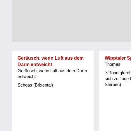
Tirol
Alltag
Vorarlberg
Schmankerln
und
Wien
Kulinarisches
Geräusch, wenn Luft aus dem
Wipptaler 
Darm entweicht
Thomas
Geräusch, wenn Luft aus dem Darm
"s'Toad gforch
entweicht
sich zu Tode 
Sterben)
Schoas (Brixental)