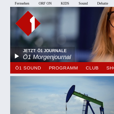
Fernsehen
ORF ON
KIDS
Sound
Debatte
JETZT: Ö1 JOURNALE
Ö1 Morgenjournal
Ö1 SOUND
PROGRAMM
CLUB
SH