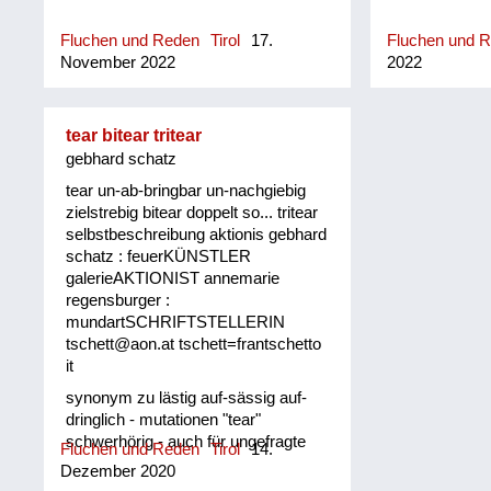
Fluchen und Reden
Tirol
17.
Fluchen und 
November 2022
2022
tear bitear tritear
gebhard schatz
tear un-ab-bringbar un-nachgiebig
zielstrebig bitear doppelt so... tritear
selbstbeschreibung aktionis gebhard
schatz : feuerKÜNSTLER
galerieAKTIONIST annemarie
regensburger :
mundartSCHRIFTSTELLERIN
tschett@aon.at tschett=frantschetto
it
synonym zu lästig auf-sässig auf-
dringlich - mutationen "tear"
schwerhörig - auch für ungefragte
Fluchen und Reden
Tirol
14.
zurufe un-ab-brigbar un-nachgiebig
Dezember 2020
zielstrebig tiroler oberland "bitear"