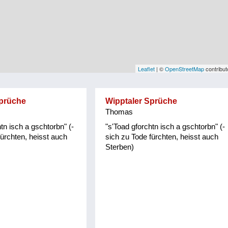
Leaflet
| ©
OpenStreetMap
contribut
Sprüche
Wipptaler Sprüche
Thomas
tn isch a gschtorbn" (-
"s'Toad gforchtn isch a gschtorbn" (-
fürchten, heisst auch
sich zu Tode fürchten, heisst auch
Sterben)