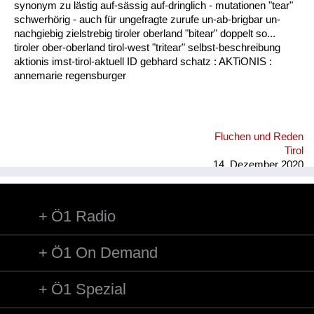
synonym zu lästig auf-sässig auf-dringlich - mutationen "tear"
schwerhörig - auch für ungefragte zurufe un-ab-brigbar un-
nachgiebig zielstrebig tiroler oberland "bitear" doppelt so...
tiroler ober-oberland tirol-west "tritear" selbst-beschreibung
aktionis imst-tirol-aktuell ID gebhard schatz : AKTiONIS :
annemarie regensburger
Fluchen und Reden
Tirol
14. Dezember 2020
Ö1 Radio
Ö1 On Demand
Ö1 Spezial