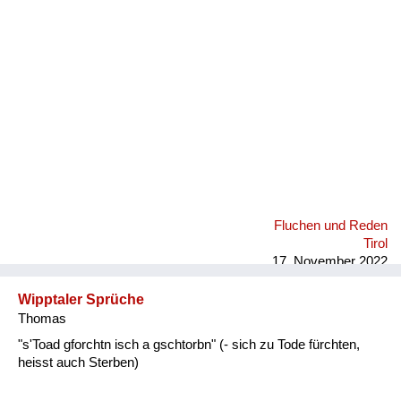
Fluchen und Reden
Mensch, Tier und Alltag
Schmankerln und
Kulinarisches
Fluchen und Reden
Tirol
17. November 2022
Wipptaler Sprüche
Thomas
"s'Toad gforchtn isch a gschtorbn" (- sich zu Tode fürchten,
heisst auch Sterben)