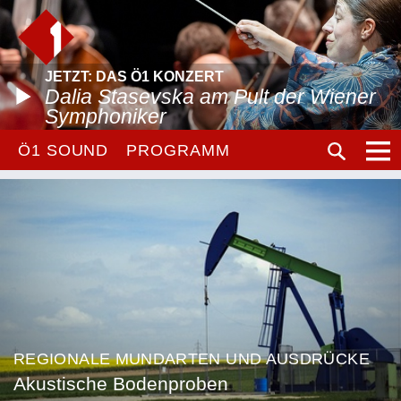
JETZT: DAS Ö1 KONZERT
Dalia Stasevska am Pult der Wiener
Symphoniker
Ö1 SOUND
PROGRAMM
REGIONALE MUNDARTEN UND AUSDRÜCKE
Akustische Bodenproben