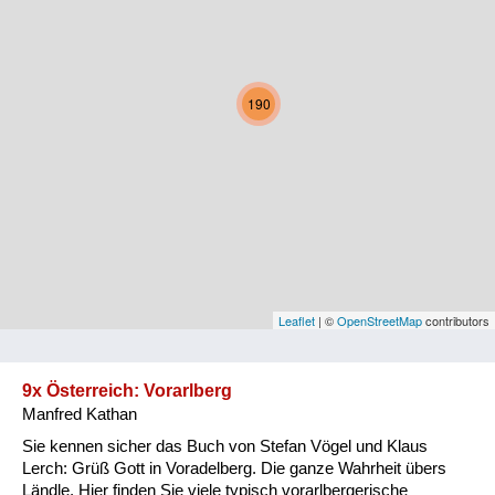
Kärnten
Niederösterreich
190
Oberösterreich
Salzburg
Steiermark
Tirol
Vorarlberg
Leaflet
| ©
OpenStreetMap
contributors
Wien
9x Österreich: Vorarlberg
Manfred Kathan
Kategorie
Sie kennen sicher das Buch von Stefan Vögel und Klaus
Natur und Landwirtschaft
Lerch: Grüß Gott in Voradelberg. Die ganze Wahrheit übers
Ländle. Hier finden Sie viele typisch vorarlbergerische