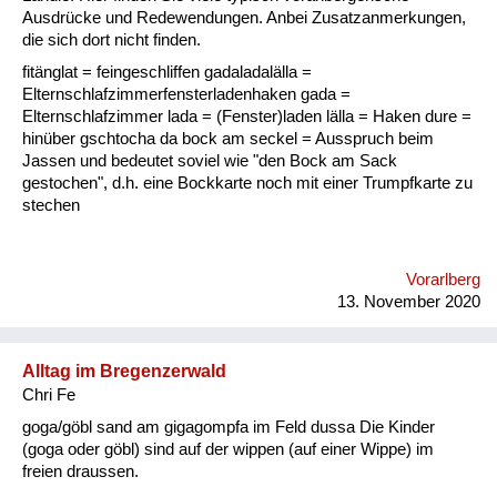
Fluchen und Reden
Ausdrücke und Redewendungen. Anbei Zusatzanmerkungen,
die sich dort nicht finden.
Mensch, Tier und Alltag
fitänglat = feingeschliffen gadaladalälla =
Elternschlafzimmerfensterladenhaken gada =
Schmankerln und
Elternschlafzimmer lada = (Fenster)laden lälla = Haken dure =
Kulinarisches
hinüber gschtocha da bock am seckel = Ausspruch beim
Jassen und bedeutet soviel wie "den Bock am Sack
gestochen", d.h. eine Bockkarte noch mit einer Trumpfkarte zu
stechen
Vorarlberg
13. November 2020
Alltag im Bregenzerwald
Chri Fe
goga/göbl sand am gigagompfa im Feld dussa Die Kinder
(goga oder göbl) sind auf der wippen (auf einer Wippe) im
freien draussen.