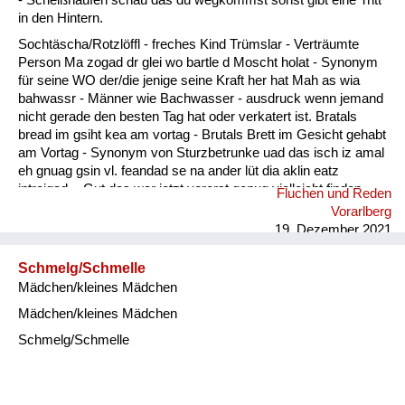
in den Hintern.
Sochtäscha/Rotzlöffl - freches Kind Trümslar - Verträumte
Person Ma zogad dr glei wo bartle d Moscht holat - Synonym
für seine WO der/die jenige seine Kraft her hat Mah as wia
bahwassr - Männer wie Bachwasser - ausdruck wenn jemand
nicht gerade den besten Tag hat oder verkatert ist. Bratals
bread im gsiht kea am vortag - Brutals Brett im Gesicht gehabt
am Vortag - Synonym von Sturzbetrunke uad das isch iz amal
eh gnuag gsin vl. feandad se na ander lüt dia aklin eatz
intreigad. - Gut das war jetzt vorerst genug vielleicht finden
Fluchen und Reden
sich noch andere Leute die etwas eintragen.
Vorarlberg
19. Dezember 2021
Schmelg/Schmelle
Mädchen/kleines Mädchen
Mädchen/kleines Mädchen
Schmelg/Schmelle