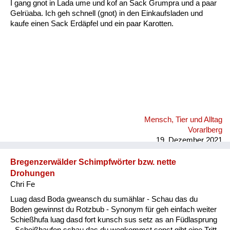
I gang gnot in Lada ume und kof an Sack Grumpra und a paar
Gelrüaba. Ich geh schnell (gnot) in den Einkaufsladen und
kaufe einen Sack Erdäpfel und ein paar Karotten.
Mensch, Tier und Alltag
Vorarlberg
19. Dezember 2021
Bregenzerwälder Schimpfwörter bzw. nette
Drohungen
Chri Fe
Luag dasd Boda gweansch du sumählar - Schau das du
Boden gewinnst du Rotzbub - Synonym für geh einfach weiter
Schießhufa luag dasd fort kunsch sus setz as an Füdlasprung
- Scheißhaufen schau das du wegkommst sonst gibt eine Tritt