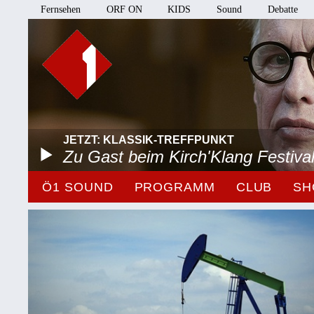
Fernsehen
ORF ON
KIDS
Sound
Debatte
JETZT: KLASSIK-TREFFPUNKT
Zu Gast beim Kirch'Klang Festiva
Ö1 SOUND
PROGRAMM
CLUB
SH