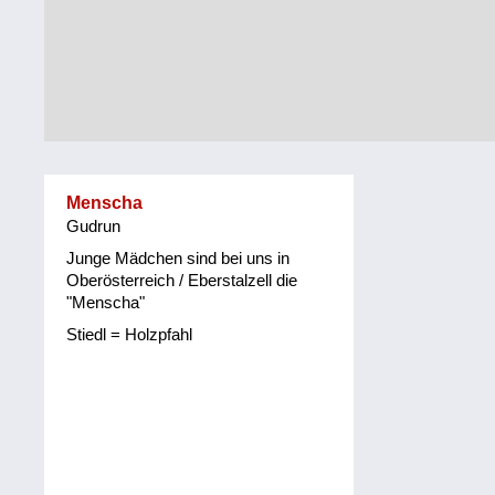
Alltag
Vorarlberg
Schmankerln
und
Wien
Kulinarisches
Menscha
Gudrun
Junge Mädchen sind bei uns in
Oberösterreich / Eberstalzell die
"Menscha"
Stiedl = Holzpfahl