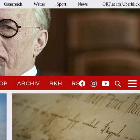
Österreich
Wetter
Sport
News
ORF.at im Überblick
l
OP
ARCHIV
RKH
RSO