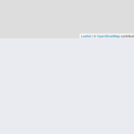
Leaflet
| ©
OpenStreetMap
contribut