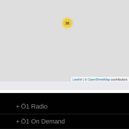
Kärnten
Niederösterreich
36
Oberösterreich
Salzburg
Steiermark
Tirol
Vorarlberg
Leaflet
| ©
OpenStreetMap
contributors
Wien
Ö1 Radio
Kategorie
Natur und Landwirtschaft
Ö1 On Demand